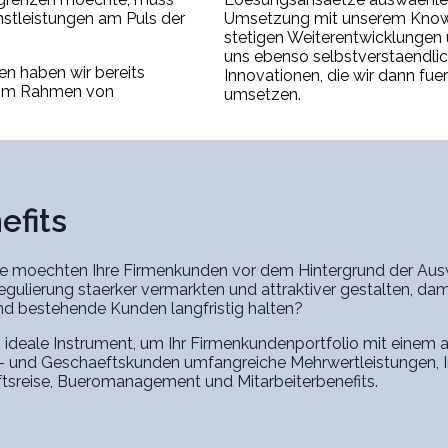
nstleistungen am Puls der
Umsetzung mit unserem Know
stetigen Weiterentwicklungen 
uns ebenso selbstverstaendlic
en haben wir bereits
Innovationen, die wir dann fue
 im Rahmen von
umsetzen.
efits
ie moechten Ihre Firmenkunden vor dem Hintergrund der Ausw
egulierung staerker vermarkten und attraktiver gestalten, d
nd bestehende Kunden langfristig halten?
 ideale Instrument, um Ihr Firmenkundenportfolio mit einem 
n- und Geschaeftskunden umfangreiche Mehrwertleistungen, I
sreise, Bueromanagement und Mitarbeiterbenefits.