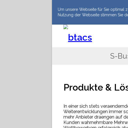
Um unsere Webseite für Sie optimal z
Nutzung der Webseite stimmen Sie d
S-Bu
Produkte & Lö
In einer sich stets veraendernd
Weiterentwicklungen immer sc
mehr Anbieter draengen auf de
Kunden wahrnehmbare Mehrwer
Wettbewerbern erfolgreich a