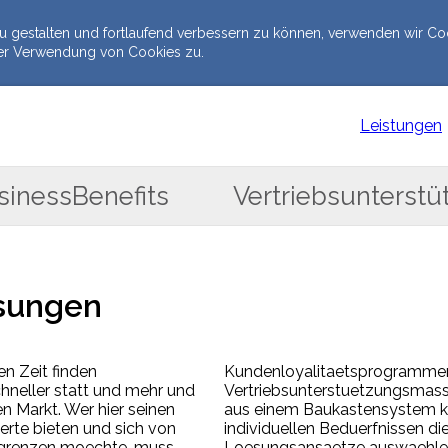
u gestalten und fortlaufend verbessern zu können, verwenden wir Coo
er Verwendung von Cookies zu.
Leistungen
sinessBenefits
Vertriebsunterstü
sungen
en Zeit finden
Kundenloyalitaetsprogramme
hneller statt und mehr und
Vertriebsunterstuetzungsmas
n Markt. Wer hier seinen
aus einem Baukastensystem k
te bieten und sich von
individuellen Beduerfnissen di
bgrenzen moechte, muss
Loesungsansaetze auswaehlen. 